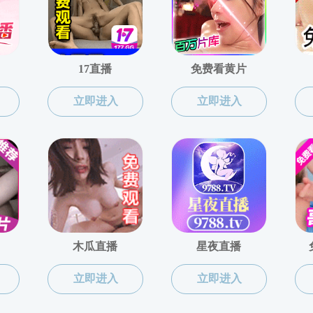
持：
南京先极科技有限公司
地址：江苏省南京市西康路1号 邮编：210098 联系电话