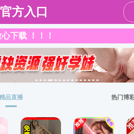
学科建设
科学研究
党群工作
人才培养
齐义泉
每页
14
记录
总共
2
记录
第一