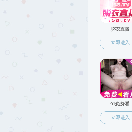
历任领导
机构设置
版权所有：直播平台-约啪直播平台 苏ICP备-000571 技术支