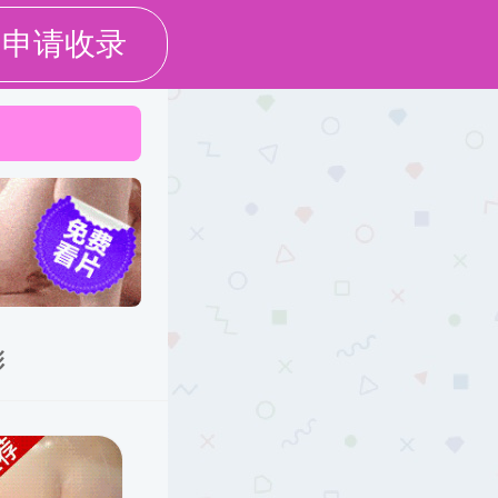
>>
English
人才招聘
校友之家
下载中心
当前位置：
直播平台
直播平台概况
历任领导
2022-06-20
2020-09-14
页
<<上一页
下一页>>
尾页
页码
1
/
1
跳转到